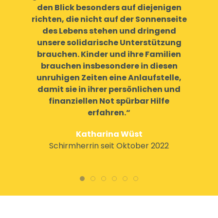
den Blick besonders auf diejenigen
richten, die nicht auf der Sonnenseite
des Lebens stehen und dringend
unsere solidarische Unterstützung
brauchen. Kinder und ihre Familien
brauchen insbesondere in diesen
unruhigen Zeiten eine Anlaufstelle,
damit sie in ihrer persönlichen und
finanziellen Not spürbar Hilfe
erfahren.“
Katharina Wüst
Schirmherrin seit Oktober 2022
Katharina Wüst
Susanne Laschet
Udo Kraft
Angelika Rüttgers
Dr. Gertrud Steinbrück
Karin Clement