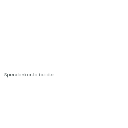
Spendenkonto bei der
SozialBank Köln
IBAN:
DE78
3702
0500
0000
0070
70
BIC: BFSWDE33XXX